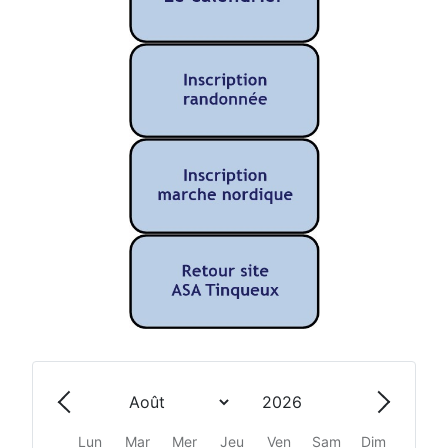
Année
Mois
Précédent - Mois
Suivant 
Lun
Mar
Mer
Jeu
Ven
Sam
Dim