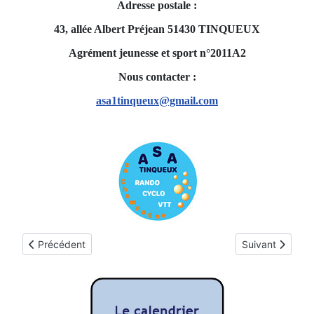
Adresse postale :
43, allée Albert Préjean 51430 TINQUEUX
Agrément jeunesse et sport n°2011A2
Nous contacter :
asa1tinqueux@gmail.com
Article précédent : La Charte du Randonneur
Article suivan
Précédent
Suivant