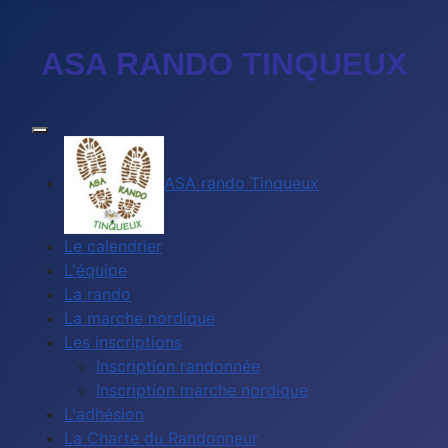
ASA RANDO TINQUEUX
ASA rando Tinqueux
Le calendrier
L'équipe
La rando
La marche nordique
Les inscriptions
Inscription randonnée
Inscription marche nordique
L'adhésion
La Charte du Randonneur